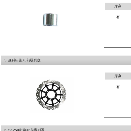
库存
有
5
. 森科街跑X6前碟刹盘
库存
有
6
. SK250街跑X6前碟刹罩