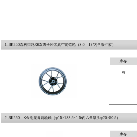
1
. SK250森科街跑X6双碟全哑黑真空前铝轮（3.0－17/内含缓冲胶）
库存
有
2
. SK250－K金刚魔兽前轮轴（φ15×183.5×1.5/内六角镦头φ20×50.5）
库存