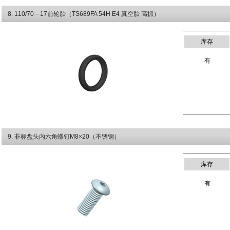
8
. 110/70－17前轮胎（TS689FA 54H E4 真空胎 高抓）
库存
有
9
. 非标盘头内六角螺钉M8×20（不锈钢）
库存
有